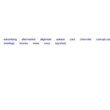
advertising
aftermarket
allgemein
auktion
cars
chevrolet
concept ca
meetings
movies
news
sexy
spyshots