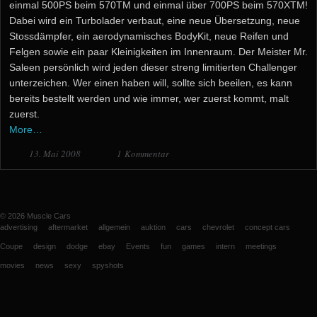
einmal 500PS beim 570TM und einmal über 700PS beim 570XTM!
Dabei wird ein Turbolader verbaut, eine neue Übersetzung, neue
Stossdämpfer, ein aerodynamisches BodyKit, neue Reifen und
Felgen sowie ein paar Kleinigkeiten im Innenraum. Der Meister Mr.
Saleen persönlich wird jeden dieser streng limitierten Challenger
unterzeichen. Wer einen haben will, sollte sich beeilen, es kann
bereits bestellt werden und wie immer, wer zuerst kommt, malt
zuerst.
More…
13. Mai 2008
1 Kommentar
© 2026
Muscle Cars
advertising
aftermarket
allgemein
auktion
cars
chevrolet
concept cars
Coupe
design
dodge
ebay
Events
fun
games
intern
meetings
movies
news
sexy
spyshots