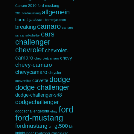
2010-ford-mustang
Camaro
allgemein
2010fordmustang
barrett-jackson
barrettjackson
camaro
breaking
camaro
cars
ss
carroll-shelby
challenger
chevrolet
chevrolet-
camaro
chevy
chevroletcamaro
chevy-camaro
chevycamaro
chrysler
dodge
corvette
convertible
dodge-challenger
dodge-challenger-srt8
dodgechallenger
ford
dodgechallengersrt8
ebay
ford-mustang
fordmustang
gt500
gm
kitt
knight-rider
knightrider
muscle-car