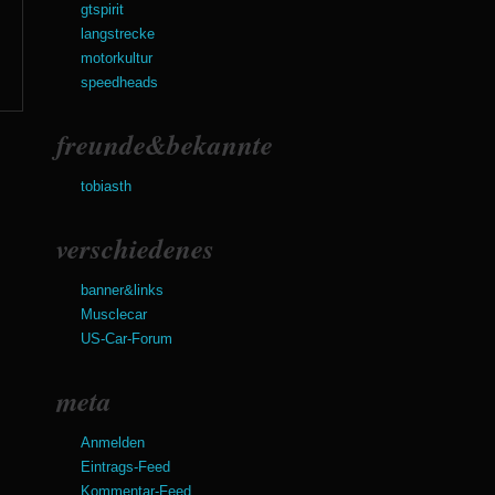
gtspirit
langstrecke
motorkultur
speedheads
freunde&bekannte
tobiasth
verschiedenes
banner&links
Musclecar
US-Car-Forum
meta
Anmelden
Eintrags-Feed
Kommentar-Feed