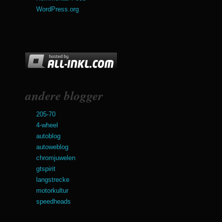
WordPress.org
andere blogger
205-70
4-wheel
autoblog
autoweblog
chromjuwelen
gtspirit
langstrecke
motorkultur
speedheads