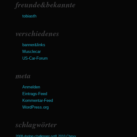
freunde&bekannte
tobiasth
verschiedenes
banner&links
Musclecar
US-Car-Forum
meta
Anmelden
Eintrags-Feed
Kommentar-Feed
WordPress.org
schlagwörter
2008-dodge-challenger-srt8
2010 Chevy