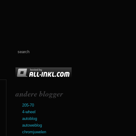
andere blogger
205-70
4-wheel
autoblog
autoweblog
chromjuwelen