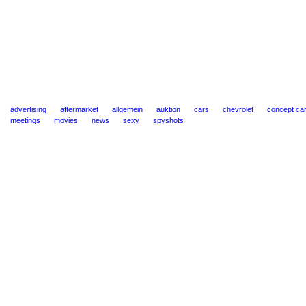
advertising
aftermarket
allgemein
auktion
cars
chevrolet
concept ca
meetings
movies
news
sexy
spyshots