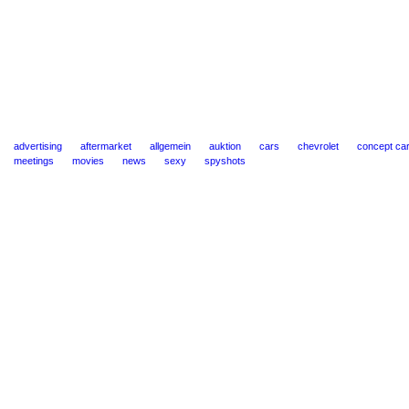
advertising
aftermarket
allgemein
auktion
cars
chevrolet
concept ca
meetings
movies
news
sexy
spyshots