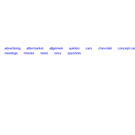
advertising
aftermarket
allgemein
auktion
cars
chevrolet
concept ca
meetings
movies
news
sexy
spyshots