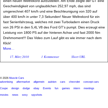
einen neuen Weltrekord aufzustellen. Am Ende zeigte der GT eine
Geschwindigkeit von unglaublichen 252,97 mph, das sind
umgerechnet 407 km/h und eine Beschleunigung von 320 auf
über 400 km/h in unter 7,3 Sekunden! Neuer Weltrekord für ein
fast Serienfahrzeug, welches mit zwei Turboladern einen Druck
von 26 PSI in den 5,4L V8 des Ford GT’s pumpt. Dies erzeugt eine
Leistung von 1800 PS auf der hinteren Achse und fast 2000 Nm
Drehmoment!!! Das Video zum Lauf gibt es wie immer nach dem
Klick!
More…
17. März 2010
1 Kommentar
Short URL
© 2026
Muscle Cars
advertising
aftermarket
allgemein
auktion
cars
chevrolet
concept cars
Coupe
design
dodge
ebay
Events
fun
games
intern
meetings
movies
news
sexy
spyshots