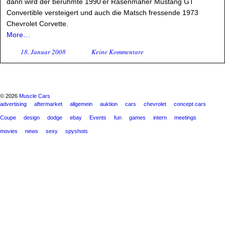
dann wird der berühmte 1990’er Rasenmäher Mustang GT
Convertible versteigert und auch die Matsch fressende 1973
Chevrolet Corvette.
More…
18. Januar 2008
Keine Kommentare
© 2026
Muscle Cars
advertising
aftermarket
allgemein
auktion
cars
chevrolet
concept cars
Coupe
design
dodge
ebay
Events
fun
games
intern
meetings
movies
news
sexy
spyshots