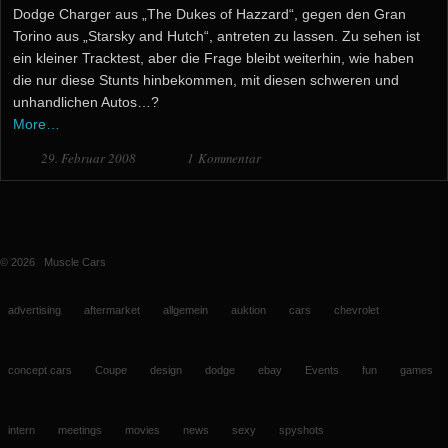
Dodge Charger aus „The Dukes of Hazzard“, gegen den Gran
Torino aus „Starsky and Hutch“, antreten zu lassen. Zu sehen ist
ein kleiner Tracktest, aber die Frage bleibt weiterhin, wie haben
die nur diese Stunts hinbekommen, mit diesen schweren und
unhandlichen Autos…?
More…
29. Februar 2008
1 Kommentar
© 2026
Muscle Cars
advertising
aftermarket
allgemein
auktion
cars
chevrolet
concept cars
Coupe
design
dodge
ebay
Events
fun
games
intern
meetings
movies
news
sexy
spyshots