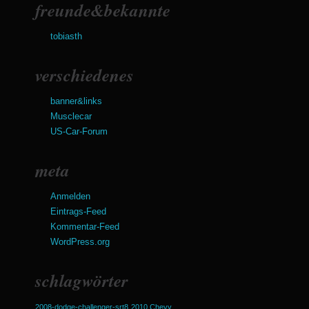
freunde&bekannte
tobiasth
verschiedenes
banner&links
Musclecar
US-Car-Forum
meta
Anmelden
Eintrags-Feed
Kommentar-Feed
WordPress.org
schlagwörter
2008-dodge-challenger-srt8
2010 Chevy