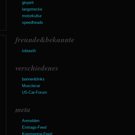
gtspirit
langstrecke
motorkultur
speedheads
freunde&bekannte
tobiasth
verschiedenes
banner&links
Musclecar
US-Car-Forum
meta
Anmelden
Eintrags-Feed
Kommentar-Feed