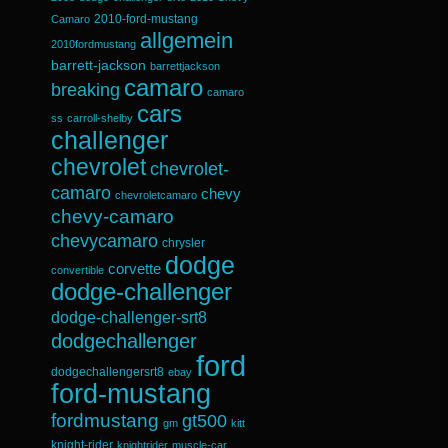
2010-ford-mustang
Camaro
allgemein
2010fordmustang
barrett-jackson
barrettjackson
camaro
breaking
camaro
cars
ss
carroll-shelby
challenger
chevrolet
chevrolet-
camaro
chevy
chevroletcamaro
chevy-camaro
chevycamaro
chrysler
dodge
corvette
convertible
dodge-challenger
dodge-challenger-srt8
dodgechallenger
ford
dodgechallengersrt8
ebay
ford-mustang
fordmustang
gt500
gm
kitt
knight-rider
knightrider
muscle-car