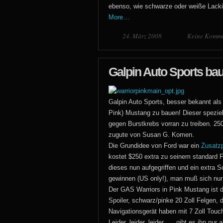
ebenso, wie schwarze oder weiße Lacki
More…
24. März 2008
Keine Komme
Galpin Auto Sports bau
Galpin Auto Sports, besser bekannt als
Pink) Mustang zu bauen! Dieser spezie
gegen Burstkrebs vorran zu treiben. 2
zugute von Susan G. Komen.
Die Grundidee von Ford war ein
Zusatz
kostet $250 extra zu seinem standard 
dieses nun aufgegriffen und ein extra 
gewinnen (US only!), man muß sich nu
Der GAS Warriors in Pink Mustang ist da
Spoiler, schwarz/pinke 20 Zoll Felgen,
Navigationsgerät haben mit 7 Zoll Touc
Leider, leider, leider …. gibt es ihn n