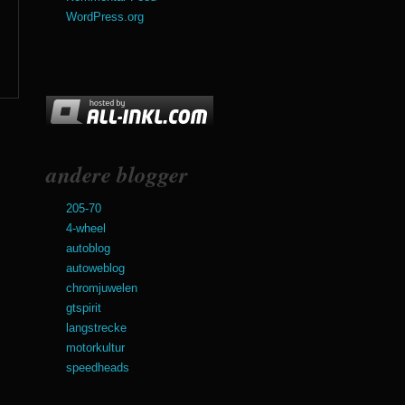
WordPress.org
andere blogger
205-70
4-wheel
autoblog
autoweblog
chromjuwelen
gtspirit
langstrecke
motorkultur
speedheads