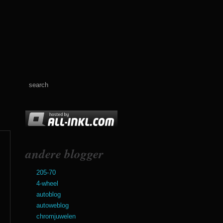
andere blogger
205-70
4-wheel
autoblog
autoweblog
chromjuwelen