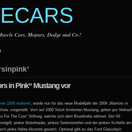
ECARS
r Muscle Cars, Mopars, Dodge und Co.!
m
rsinpink’
ors in Pink“ Mustang vor
er 2008 realisiert
, wurde nun für das neue Modelljahr der 2009 „Warriors in
how, vorgestellt. Vom auf 1000 Stück limitierten Mustang, gehen pro Verkauf
e For The Cure“ Stiftung, welche sich dem Brustkrebs wittmet. Der V6
grill, pinker Motorhaube, pinken Seitenstreifen und der pinken Schleife am
ch pinke Nähte Akzente gesetzt. Optional gibt es das Ford Glassdach