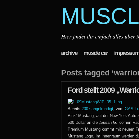
MUSCL
Hier findet ihr einfach alles übe
archive
muscle car
impressu
Posts tagged ‘warrio
Ford stellt 2009 „Warri
Bereits
2007 angekündigt
, vom
GAS Tun
Pink“ Mustang, auf der New York Auto S
500 Dollar an die „Susan G. Komen Rac
Premium Mustang kommt mit neuem Front
Mustang Logo. Im Innenraum werden dur