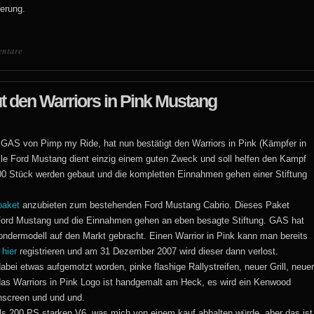
erung.
ntare
t den Warriors in Pink Mustang
 GAS von Pimp my Ride, hat nun bestätigt den Warriors in Pink (Kämpfer in
lle Ford Mustang dient einzig einem guten Zweck und soll helfen den Kampf
500 Stück werden gebaut und die kompletten Einnahmen gehen einer Stiftung
paket
anzubieten zum bestehenden Ford Mustang Cabrio. Dieses Paket
Ford Mustang und die Einnahmen gehen an eben besagte Stiftung. GAS hat
Sondermodell auf den Markt gebracht. Einen Warrior in Pink kann man bereits
r
hier
registrieren und am 31 Dezember 2007 wird dieser dann verlost.
bei etwas aufgemotzt worden, pinke flashige Rallystreifen, neuer Grill, neuer
 das Warriors in Pink Logo ist handgemalt am Heck, es wird ein Kenwood
hscreen und und und.
ur als 200 PS starken V6, was mich von einem kauf abhalten würde, aber das ist