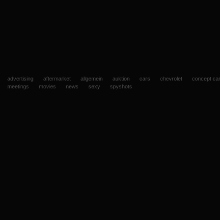
advertising
aftermarket
allgemein
auktion
cars
chevrolet
concept ca
meetings
movies
news
sexy
spyshots