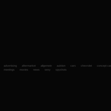
advertising
aftermarket
allgemein
auktion
cars
chevrolet
concept ca
meetings
movies
news
sexy
spyshots