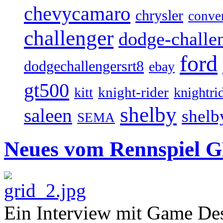
chevycamaro
chrysler
conver
challenger
dodge-challen
ford
dodgechallengersrt8
ebay
gt500
knight-rider
kitt
knightri
shelby
saleen
shelb
SEMA
Neues vom Rennspiel 
Ein Interview mit Game Des