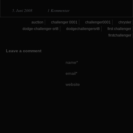
5. Juni 2008
1 Kommentar
auction
challenger 0001
challenger0001
chrysler
dodge-challenger-srt8
dodgechallengersrt8
first challenger
firstchallenger
Leave a comment
name*
email*
website