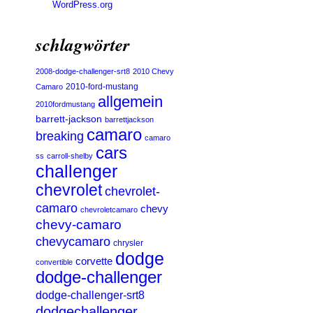
WordPress.org
schlagwörter
2008-dodge-challenger-srt8
2010 Chevy
2010-ford-mustang
Camaro
allgemein
2010fordmustang
barrett-jackson
barrettjackson
camaro
breaking
camaro
cars
ss
carroll-shelby
challenger
chevrolet
chevrolet-
camaro
chevy
chevroletcamaro
chevy-camaro
chevycamaro
chrysler
dodge
corvette
convertible
dodge-challenger
dodge-challenger-srt8
dodgechallenger