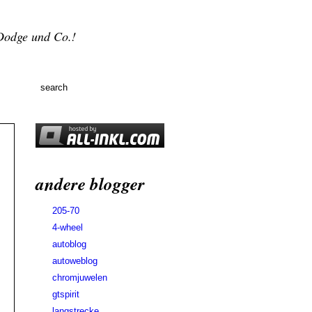
 Dodge und Co.!
andere blogger
205-70
4-wheel
autoblog
autoweblog
chromjuwelen
gtspirit
langstrecke