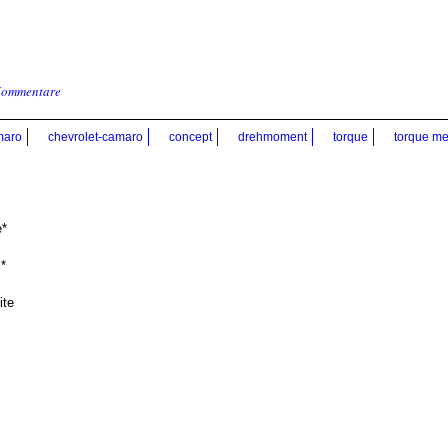
Kommentare
maro
chevrolet-camaro
concept
drehmoment
torque
torque me
*
*
ite