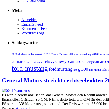
US-Car-Forum
Meta
Anmelden
Eintrags-Feed
Kommentar-Feed
WordPress.org
Schlagwörter
2010-ford-mustang
2010fordmust
2008-dodge-challenger-srt8
2010 Chevy Camaro
chevy-camaro
camaro
chevycamaro
chevy
c
chevroletcamaro
ford-mustang
fordmustang
gt500
knight-rider
kitt
gm
General Motors streicht rechtsgelenkten 
Es war ja bereits abzusehen, das General Motors den Rotstift ansetzt
finanziellen Gründen, so GM. Nichts desto trotz will GM für den br
PS starken V8 Motor ausgestattet sind. Der Preis wird mit 35.000 bri
[Source:
AutoCar
]