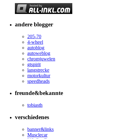
andere blogger
205-70
4-wheel
autoblog
autoweblog
chromjuwelen
gtspirit
langstrecke
motorkultur
speedheads
freunde&bekannte
tobiasth
verschiedenes
banner&links
Musclecar