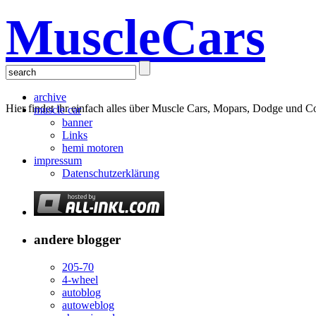
MuscleCars
archive
Hier findet ihr einfach alles über Muscle Cars, Mopars, Dodge und C
muscle car
banner
Links
hemi motoren
impressum
Datenschutzerklärung
andere blogger
205-70
4-wheel
autoblog
autoweblog