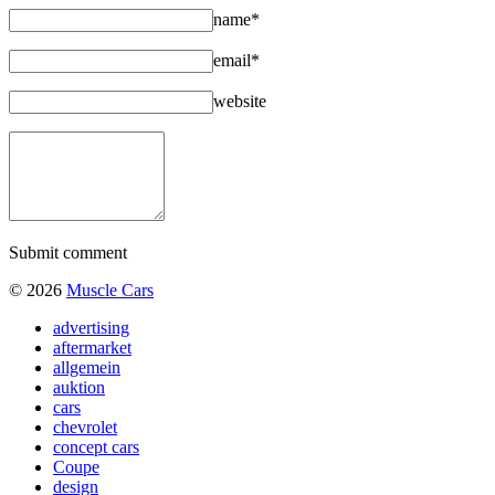
name*
email*
website
Submit comment
© 2026
Muscle Cars
advertising
aftermarket
allgemein
auktion
cars
chevrolet
concept cars
Coupe
design