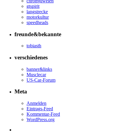
chromjuwelen
gtspirit
langstrecke
motorkultur
speedheads
freunde&bekannte
tobiasth
verschiedenes
banner&links
Musclecar
US-Car-Forum
Meta
Anmelden
Eintrags-Feed
Kommentar-Feed
WordPress.org