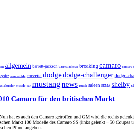
camaro
allgemein
breaking
barrett-jackson
ang
barrettjackson
camaro s
dodge
dodge-challenger
dodge-cha
corvette
hrysler
convertible
mustang
news
shelby
saleen
s
roush
knightrider
SEMA
muscle-car
2010 Camaro für den britischen Markt
. Nun hat es auch den Camaro getroffen und GM wird die rechts gelenkte
itischen Markt 100 Modelle des Camaro SS (links gelenkt – 50 Coupes u
tischen Pfund angeben.