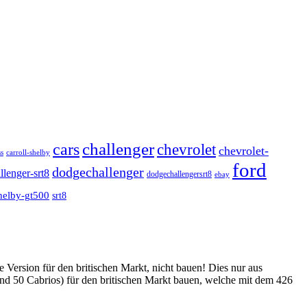
challenger
cars
chevrolet
chevrolet-
carroll-shelby
s
ford
dodgechallenger
llenger-srt8
dodgechallengersrt8
ebay
helby-gt500
srt8
 Version für den britischen Markt, nicht bauen! Dies nur aus
nd 50 Cabrios) für den britischen Markt bauen, welche mit dem 426