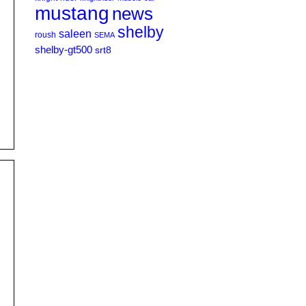
mustang
news
shelby
saleen
roush
SEMA
shelby-gt500
srt8