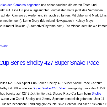
ktion des Camaros begonnen
und schon tauchen die ersten Tests und
Netz auf. Eine Gruppe ausgesuchter Journalisten hatte jetzt das Vergnügen
k auf den Camaro zu werfen und ihn auch zu fahren. Mit dabei sind Mark Elias
onnection.com), Lorne Drury (Metroland Newspapers), Kelsey Mays
nd Kimatni Rawlins (AutomotiveRhythms.com). Die Videos seht ihr wie immer
ntare
Cup Series Shelby 427 Super Snake Pace
ffizielles NASCAR Sprint Cup Series Shelby 427 Super Snake Pace Car zum
Shelby GT500 wurde ein
Super Snake 427 Paket
hinzugefügt, was den GT500
hes bereits auf 427 Stück limitiert ist. Dieses Pace Car kam beim
Shelby
wurde von Carroll Shelby und Jimmy Spencer persönlich gefahren. Über 11
ieses besondere Fahrzeug gibt es inklusive Lichtbar und allen Stickern für