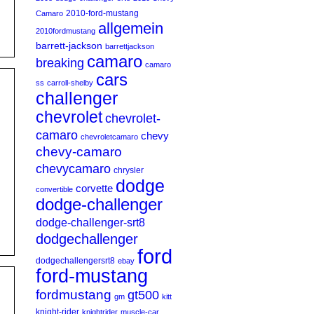
2010-ford-mustang
Camaro
allgemein
2010fordmustang
barrett-jackson
barrettjackson
camaro
breaking
camaro
cars
ss
carroll-shelby
challenger
chevrolet
chevrolet-
camaro
chevy
chevroletcamaro
chevy-camaro
chevycamaro
chrysler
dodge
corvette
convertible
dodge-challenger
dodge-challenger-srt8
dodgechallenger
ford
dodgechallengersrt8
ebay
ford-mustang
fordmustang
gt500
gm
kitt
knight-rider
knightrider
muscle-car