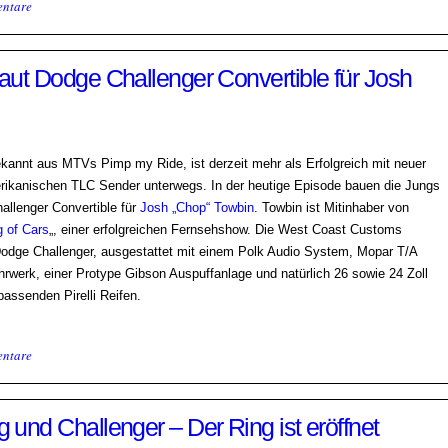
ntare
ut Dodge Challenger Convertible für Josh
ekannt aus MTVs Pimp my Ride, ist derzeit mehr als Erfolgreich mit neuer
erikanischen TLC Sender unterwegs. In der heutige Episode bauen die Jungs
allenger Convertible für
Josh „Chop“ Towbin
. Towbin ist Mitinhaber von
g of Cars
„, einer erfolgreichen Fernsehshow. Die West Coast Customs
Dodge Challenger, ausgestattet mit einem Polk Audio System, Mopar T/A
rwerk, einer Protype Gibson Auspuffanlage und natürlich 26 sowie 24 Zoll
assenden Pirelli Reifen.
ntare
nd Challenger – Der Ring ist eröffnet