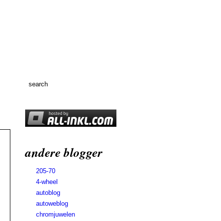
andere blogger
205-70
4-wheel
autoblog
autoweblog
chromjuwelen