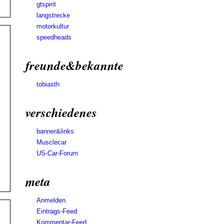
gtspirit
langstrecke
motorkultur
speedheads
freunde&bekannte
tobiasth
verschiedenes
banner&links
Musclecar
US-Car-Forum
meta
Anmelden
Eintrags-Feed
Kommentar-Feed