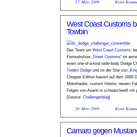
27. März 2009
Keine Komme
West Coast Customs ba
Towbin
Das Team um
West Coast Customs
, b
Fernsehshow „
Street Customs
“ im arm
einen one-of-a-kind wide-body Dodge Ch
Towbin Dodge
und ist der Star von „
Kin
Chopper Edition basiert auf dem 2009 
Motorhaube, custom Interior, neuem Fah
Felgen von Asanti in schwarz/weiß mit p
[Source:
Challengerblog
]
26. März 2009
Keine Komme
Camaro gegen Mustang u