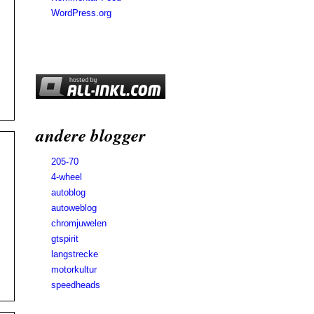
WordPress.org
andere blogger
205-70
4-wheel
autoblog
autoweblog
chromjuwelen
gtspirit
langstrecke
motorkultur
speedheads