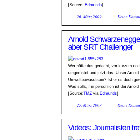
[Source:
Edmunds
]
26. März 2009
Keine Komme
Arnold Schwarzenegger 
aber SRT Challenger
Wer hätte das gedacht, vor kurzem no
umgerüstet und jetzt das. Unser Arnol
Umweltbewusstsein? Ist er es doch gew
Was solls, mir persönlich ist der Arnol
[Source:
TMZ
via
Edmunds
]
25. März 2009
Keine Komme
Videos: Journalisten t