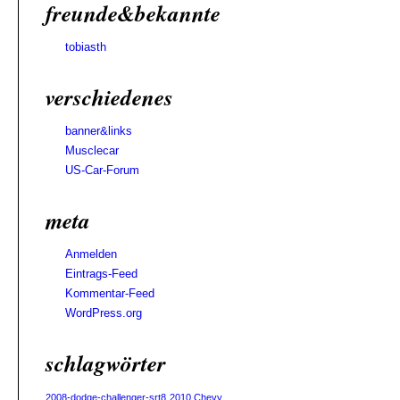
freunde&bekannte
tobiasth
verschiedenes
banner&links
Musclecar
US-Car-Forum
meta
Anmelden
Eintrags-Feed
Kommentar-Feed
WordPress.org
schlagwörter
2008-dodge-challenger-srt8
2010 Chevy