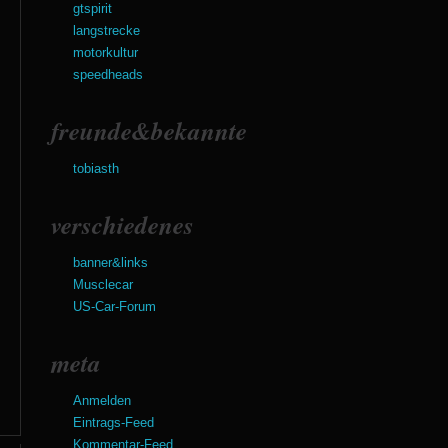
gtspirit
langstrecke
motorkultur
speedheads
freunde&bekannte
tobiasth
verschiedenes
banner&links
Musclecar
US-Car-Forum
meta
Anmelden
Eintrags-Feed
Kommentar-Feed