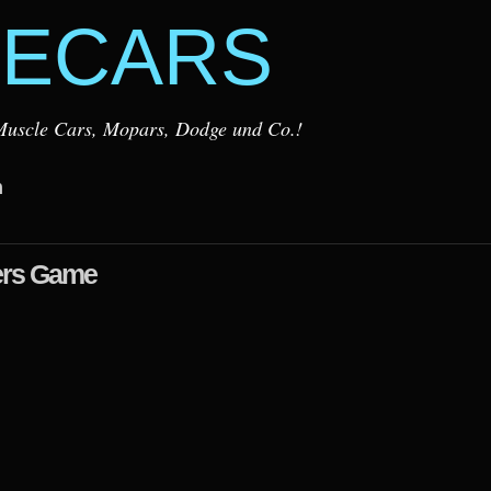
ECARS
r Muscle Cars, Mopars, Dodge und Co.!
m
vers Game