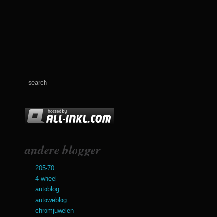
andere blogger
205-70
4-wheel
autoblog
autoweblog
chromjuwelen