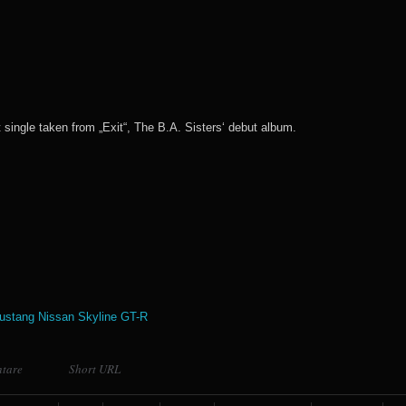
 single taken from „Exit“, The B.A. Sisters‘ debut album.
Mustang Nissan Skyline GT-R
tare
Short URL