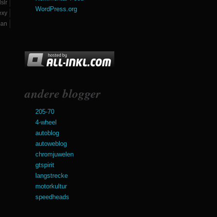
slr
WordPress.org
exy
an
andere blogger
205-70
4-wheel
autoblog
autoweblog
chromjuwelen
gtspirit
langstrecke
motorkultur
speedheads