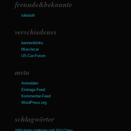
freunde&bekannte
tobiasth
verschiedenes
banner&links
Musclecar
US-Car-Forum
meta
Anmelden
Eintrags-Feed
Kommentar-Feed
WordPress.org
schlagwörter
2008-dodge-challenger-srt8
2010 Chevy