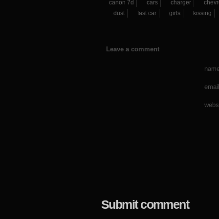
canon 7d
cars
charger
chevr
dust
fast car
girls
kissing
Leave a comment
name
email
webs
Submit comment