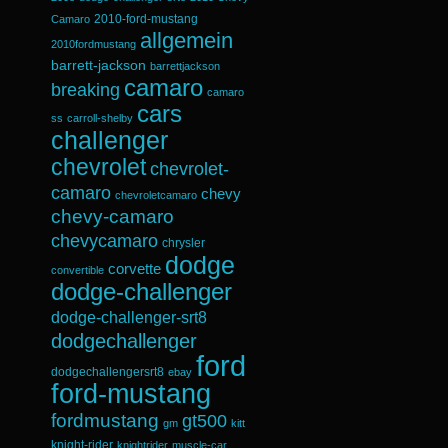
2010-ford-mustang
Camaro
allgemein
2010fordmustang
barrett-jackson
barrettjackson
camaro
breaking
camaro
cars
ss
carroll-shelby
challenger
chevrolet
chevrolet-
camaro
chevy
chevroletcamaro
chevy-camaro
chevycamaro
chrysler
dodge
corvette
convertible
dodge-challenger
dodge-challenger-srt8
dodgechallenger
ford
dodgechallengersrt8
ebay
ford-mustang
fordmustang
gt500
gm
kitt
knight-rider
knightrider
muscle-car