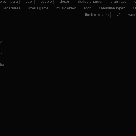
olet impala
cool
couple
desert
dodge-charger
drag-race
d
lens flares
lovers game
music video
rock
sebastian lopez
s
the b.a. sisters
v8
wom
*
*
ite