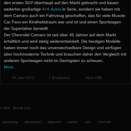
den ersten SUV überhaupt auf den Markt gebracht und bauen
weiterhin großartige
4×4-Autos
in Serie, sondern sie haben mit
dem Camaro auch ein Fahrzeug geschaffen, das für viele Muscle-
Car Fans ein Kindheitstraum war und ist und einen Sportwagen
der Superlative darstellt.
Der Chevrolet Camaro ist seit über 45 Jahren auf dem Markt
erhältlich und wird stetig weiterentwickelt. Die heutigen Modelle
haben immer noch das unverwechselbare Design und verfügen
über hochmoderne Technik und brauchen daher den Vergleich mit
anderen Sportwagen nicht im Geringsten zu scheuen.
More…
26. Juni 2012
1 Kommentar
Short URL
© 2026
Muscle Cars
advertising
aftermarket
allgemein
auktion
cars
chevrolet