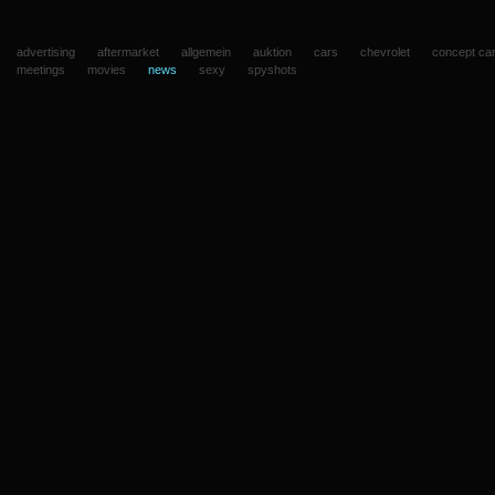
advertising
aftermarket
allgemein
auktion
cars
chevrolet
concept ca
meetings
movies
news
sexy
spyshots