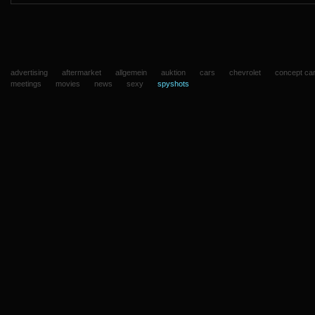
advertising
aftermarket
allgemein
auktion
cars
chevrolet
concept ca
meetings
movies
news
sexy
spyshots