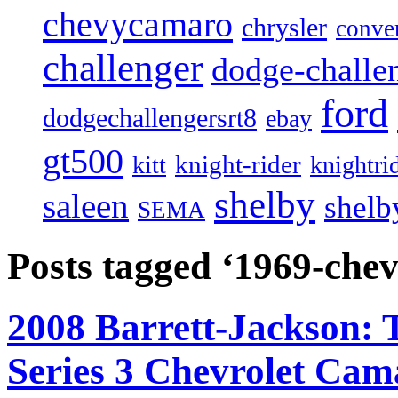
chevycamaro
chrysler
conver
challenger
dodge-challen
ford
dodgechallengersrt8
ebay
gt500
knight-rider
kitt
knightri
shelby
saleen
shelb
SEMA
Posts tagged ‘1969-che
2008 Barrett-Jackson: 
Series 3 Chevrolet Cama