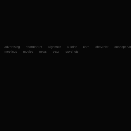
advertising
aftermarket
allgemein
auktion
cars
chevrolet
concept ca
meetings
movies
news
sexy
spyshots