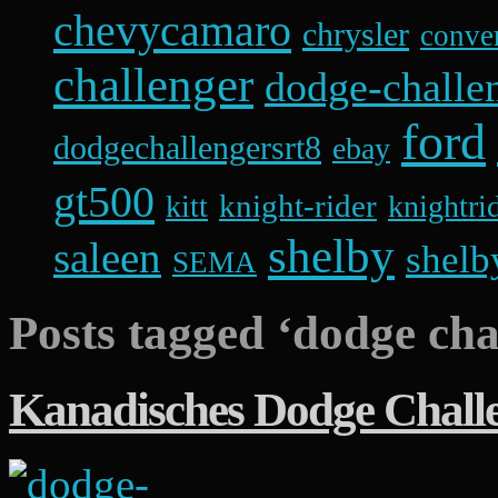
chevycamaro
chrysler
conver
challenger
dodge-challen
ford
dodgechallengersrt8
ebay
gt500
knight-rider
kitt
knightri
shelby
saleen
shelb
SEMA
Posts tagged ‘dodge cha
Kanadisches Dodge Challe