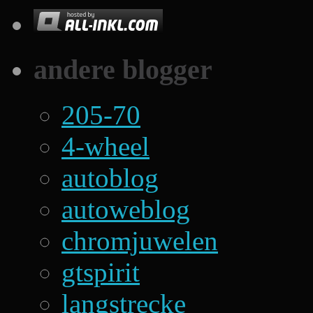
andere blogger
205-70
4-wheel
autoblog
autoweblog
chromjuwelen
gtspirit
langstrecke