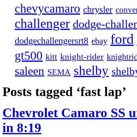
chevycamaro
chrysler
conver
challenger
dodge-challen
ford
dodgechallengersrt8
ebay
gt500
knight-rider
kitt
knightri
shelby
saleen
shelb
SEMA
Posts tagged ‘fast lap’
Chevrolet Camaro SS 
in 8:19