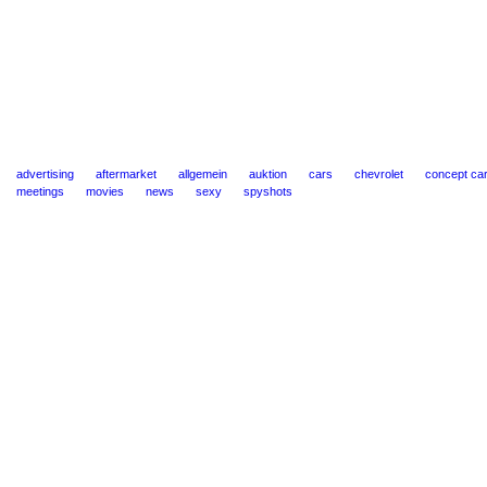
advertising
aftermarket
allgemein
auktion
cars
chevrolet
concept ca
meetings
movies
news
sexy
spyshots