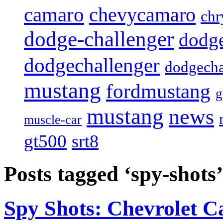
camaro
chevycamaro
chr
dodge-challenger
dodge
dodgechallenger
dodgecha
mustang
fordmustang
mustang
news
muscle-car
gt500
srt8
Posts tagged ‘spy-shots’
Spy Shots: Chevrolet C