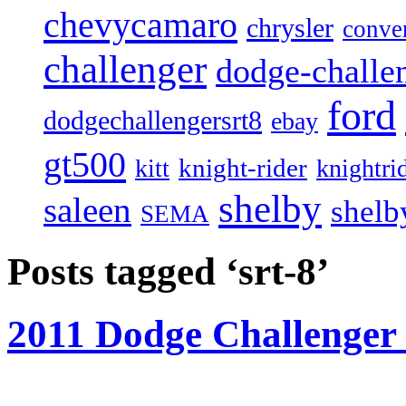
chevycamaro
chrysler
conver
challenger
dodge-challen
ford
dodgechallengersrt8
ebay
gt500
knight-rider
kitt
knightri
shelby
saleen
shelb
SEMA
Posts tagged ‘srt-8’
2011 Dodge Challenge