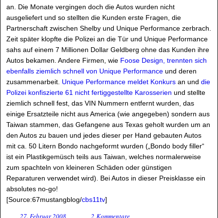
an. Die Monate vergingen doch die Autos wurden nicht
ausgeliefert und so stellten die Kunden erste Fragen, die
Partnerschaft zwischen Shelby und Unique Performance zerbrach.
Zeit später klopfte die Polizei an die Tür und Unique Performance
sahs auf einem 7 Millionen Dollar Geldberg ohne das Kunden ihre
Autos bekamen. Andere Firmen, wie
Foose Design, trennten sich
ebenfalls ziemlich schnell von Unique Performance
und deren
zusammenarbeit.
Unique Performance meldet Konkurs
an und
die
Polizei konfiszierte 61 nicht fertiggestellte Karosserien
und stellte
ziemlich schnell fest, das VIN Nummern entfernt wurden, das
einige Ersatzteile nicht aus America (wie angegeben) sondern aus
Taiwan stammen, das Gefangene aus Texas geholt wurden um an
den Autos zu bauen und jedes dieser per Hand gebauten Autos
mit ca. 50 Litern Bondo nachgeformt wurden („Bondo body filler“
ist ein Plastikgemüsch teils aus Taiwan, welches normalerweise
zum spachteln von kleineren Schäden oder günstigen
Reparaturen verwendet wird). Bei Autos in dieser Preisklasse ein
absolutes no-go!
[Source:67mustangblog/
cbs11tv
]
27. Februar 2008
2 Kommentare