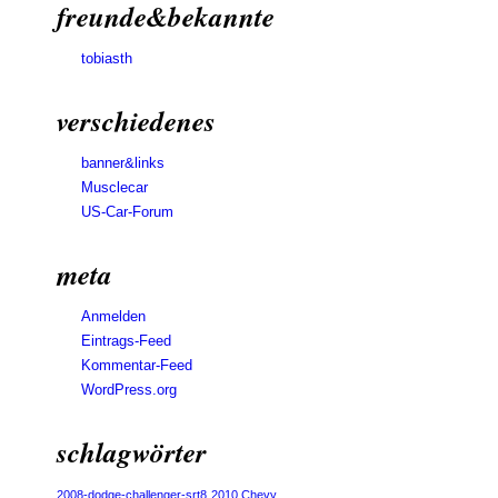
freunde&bekannte
tobiasth
verschiedenes
banner&links
Musclecar
US-Car-Forum
meta
Anmelden
Eintrags-Feed
Kommentar-Feed
WordPress.org
schlagwörter
2008-dodge-challenger-srt8
2010 Chevy