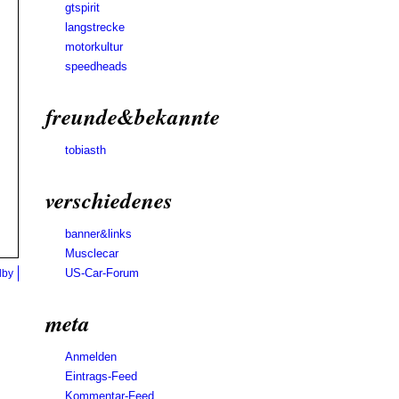
gtspirit
langstrecke
motorkultur
speedheads
freunde&bekannte
tobiasth
verschiedenes
banner&links
Musclecar
US-Car-Forum
lby
meta
Anmelden
Eintrags-Feed
Kommentar-Feed