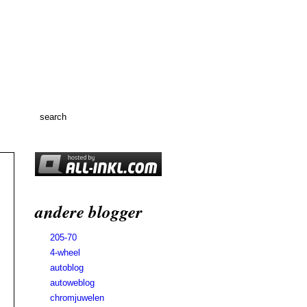
andere blogger
205-70
4-wheel
autoblog
autoweblog
chromjuwelen