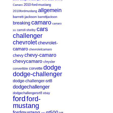
2010-ford-mustang
Camaro
allgemein
2010fordmustang
barrett-jackson
barrettjackson
camaro
breaking
camaro
cars
carroll-shelby
ss
challenger
chevrolet
chevrolet-
camaro
chevroletcamaro
chevy-camaro
chevy
chevycamaro
chrysler
dodge
corvette
convertible
dodge-challenger
dodge-challenger-srt8
dodgechallenger
dodgechallengersrt8
ebay
ford
ford-
mustang
fordmustang
gt500