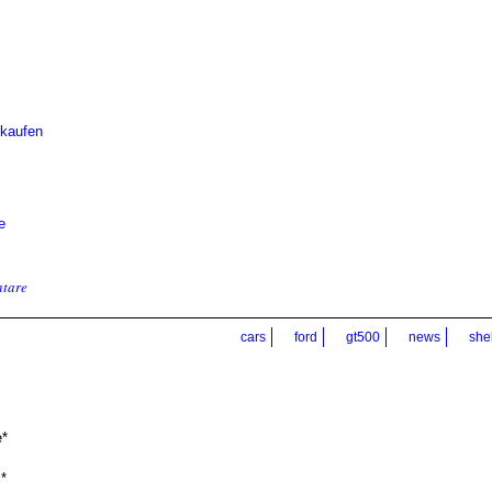
kaufen
e
tare
cars
ford
gt500
news
she
*
*