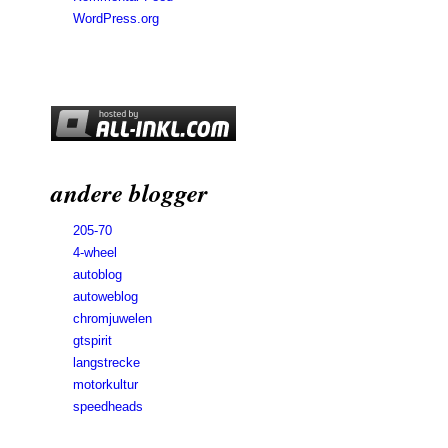
WordPress.org
andere blogger
205-70
4-wheel
autoblog
autoweblog
chromjuwelen
gtspirit
langstrecke
motorkultur
speedheads