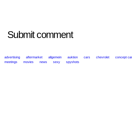
Submit comment
advertising
aftermarket
allgemein
auktion
cars
chevrolet
concept ca
meetings
movies
news
sexy
spyshots