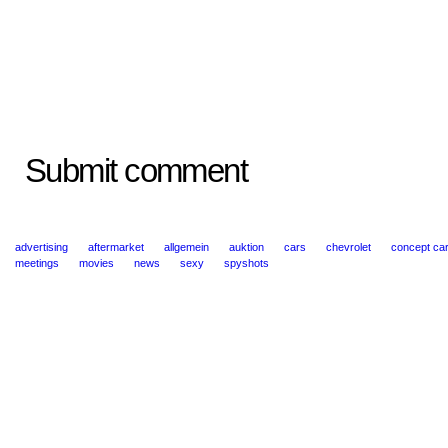
Submit comment
advertising
aftermarket
allgemein
auktion
cars
chevrolet
concept ca
meetings
movies
news
sexy
spyshots