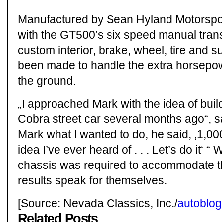
Manufactured by Sean Hyland Motorspor
with the GT500’s six speed manual trans
custom interior, brake, wheel, tire and
been made to handle the extra horsepow
the ground.
„I approached Mark with the idea of buil
Cobra street car several months ago“, s
Mark what I wanted to do, he said, ‚1,00
idea I’ve ever heard of . . . Let’s do it‘ “
chassis was required to accommodate th
results speak for themselves.
[Source: Nevada Classics, Inc./
autoblog
Related Posts