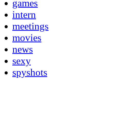
games
intern
meetings
movies
news
sexy
spyshots