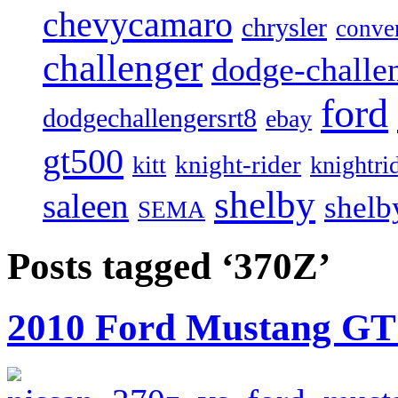
chevycamaro
chrysler
conver
challenger
dodge-challen
ford
dodgechallengersrt8
ebay
gt500
knight-rider
kitt
knightri
shelby
saleen
shelb
SEMA
Posts tagged ‘370Z’
2010 Ford Mustang GT 