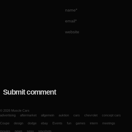
name*
email*
website
Submit comment
© 2026
Muscle Cars
advertising
aftermarket
allgemein
auktion
cars
chevrolet
concept cars
Coupe
design
dodge
ebay
Events
fun
games
intern
meetings
movies
news
sexy
spyshots