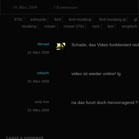
19. März 2009
3 Kommentare
370z
edmunds
ford
ford-mustang
ford-mustang-gt
gt
mustang
nissan
nissan 370z
race
test
vergleich
Michael
Schade, das Video funktioniert nic
19. März 2009
tobiasth
video ist wieder online! lg
19. März 2009
andy free
na das funzt doch hervorragend !!
19. März 2009
Leave a comment